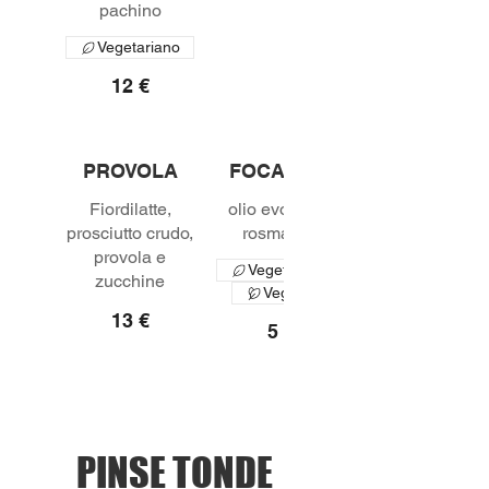
pachino
Vegetariano
12 €
PROVOLA
FOCACCIA
Fiordilatte,
olio evo, sale,
prosciutto crudo,
rosmarino
provola e
Vegetariano
Vegano
13 €
5 €
PINSE TONDE