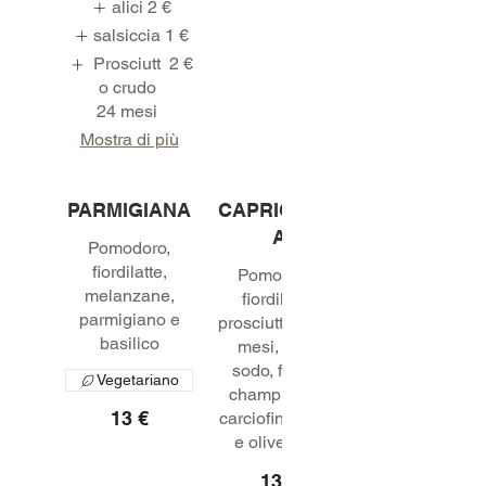
alici
2 €
salsiccia
1 €
Prosciutt
2 €
o crudo
24 mesi
Mostra di più
PARMIGIANA
CAPRICCIOS
A
Pomodoro,
fiordilatte,
Pomodoro,
melanzane,
fiordilatte,
parmigiano e
prosciutto 18/24
basilico
mesi, uovo
sodo, funghi
Vegetariano
champignon,
13 €
carciofini rustici
13 €