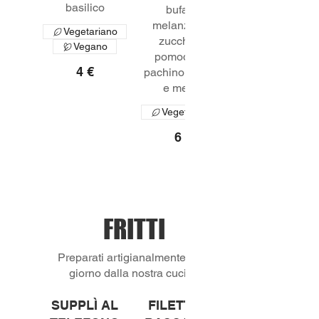
basilico
bufala,
melanzane ,
Vegetariano
zucchine,
Vegano
pomodorini
4 €
pachino arrosto
e menta
Vegetariano
6 €
FRITTI
Preparati artigianalmente ogni
giorno dalla nostra cucina
SUPPLÌ AL
FILETTO DI