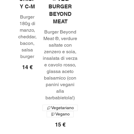
Y C-M
BURGER
BEYOND
Burger
MEAT
180g di
manzo,
Burger Beyond
cheddar,
Meat ®, verdure
bacon,
saltate con
salsa
zenzero e soia,
insalata di verza
e cavolo rosso,
14 €
glassa aceto
balsamico (con
panini vegani
alla
barbabietola!)
Vegetariano
Vegano
15 €