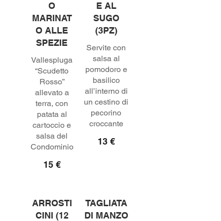
O
E AL
MARINAT
SUGO
O ALLE
(3PZ)
SPEZIE
Servite con
salsa al
Vallespluga
pomodoro e
“Scudetto
basilico
Rosso”
all’interno di
allevato a
un cestino di
terra, con
pecorino
patata al
croccante
cartoccio e
salsa del
13 €
15 €
ARROSTI
TAGLIATA
CINI (12
DI MANZO