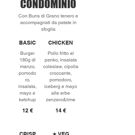
CONDOMINIO
Con Buns di Grano tenero e
accompagnati da patate in
BASIC
CHICKEN
Burger
Pollo fritto al
180g di
panko, insalata
manzo,
coleslaw, cipolla
pomodo
croccante,
ro,
pomodoro,
insalata,
iceberg e mayo
mayo e
alle erbe
ketchup
12 €
14 €
CRISP
★ VEG