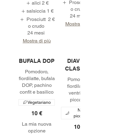
Prosciutt
2 €
alici
2 €
o crudo
salsiccia
1 €
24 mesi
Prosciutt
2 €
Mostra di più
o crudo
24 mesi
Mostra di più
BUFALA DOP
DIAVOLA
CLASSICA
Pomodoro,
fiordilatte, bufala
Pomodoro,
DOP, pachino
fiordilatte e
ventricina
piccante
Vegetariano
Non
10 €
piccante
La mia nuova
10 €
opzione