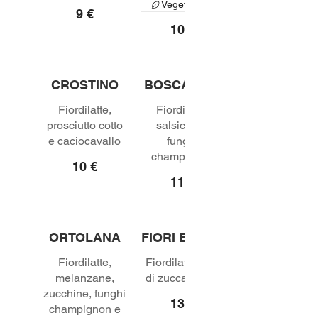
Vegetariano
9 €
10 €
CROSTINO
BOSCAIOLA
Fiordilatte,
Fiordilatte,
prosciutto cotto
salsiccia e
funghi
10 €
11 €
ORTOLANA
FIORI E ALICI
Fiordilatte,
Fiordilatte, fiori
melanzane,
di zucca e alici
zucchine, funghi
13 €
champignon e