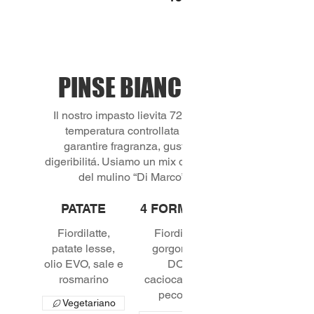
PINSE BIANCHE
Il nostro impasto lievita 72 ore a
temperatura controllata per
garantire fragranza, gusto e
digeribilitá. Usiamo un mix di farine
del mulino “Di Marco”
PATATE
4 FORMAGGI
Fiordilatte,
Fiordilatte,
patate lesse,
gorgonzola
olio EVO, sale e
DOP,
rosmarino
caciocavallo e
pecorino
Vegetariano