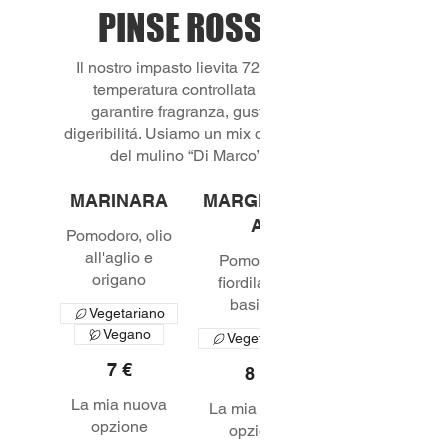
PINSE ROSSE
Il nostro impasto lievita 72 ore a
temperatura controllata per
garantire fragranza, gusto e
digeribilitá. Usiamo un mix di farine
MARINARA
MARGHERIT
A
Pomodoro, olio
all'aglio e
Pomodoro,
fiordilatte e
Vegetariano
Vegano
Vegetariano
7 €
8 €
La mia nuova
La mia nuova
opzione
opzione