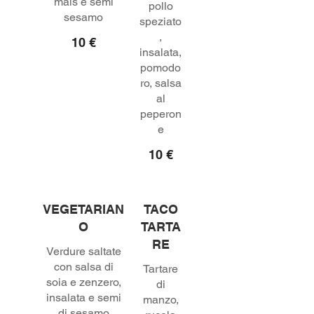
mais e semi
pollo
sesamo
speziato
,
10 €
insalata,
pomodo
ro, salsa
al
peperon
e
10 €
VEGETARIAN
TACO
O
TARTA
RE
Verdure saltate
con salsa di
Tartare
soia e zenzero,
di
insalata e semi
manzo,
di sesamo