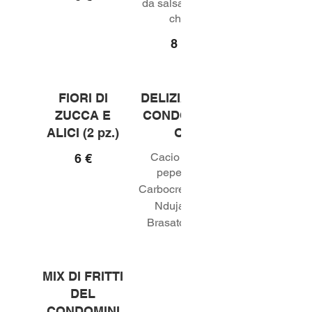
da salsa sweet
chili
8 €
FIORI DI
DELIZIA DEL
ZUCCA E
CONDOMINI
ALICI (2 pz.)
O
Cacio e
3 €
6 €
pepe
Carbocrema
3 €
Nduja
3 €
Brasato
35 €
MIX DI FRITTI
DEL
CONDOMINI