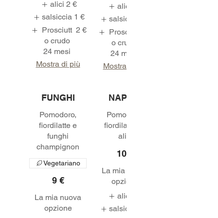
alici
2 €
alici
2 €
salsiccia
1 €
salsiccia
1 €
Prosciutt
2 €
Prosciutt
2 €
o crudo
o crudo
24 mesi
24 mesi
Mostra di più
Mostra di più
FUNGHI
NAPOLI
Pomodoro,
Pomodoro,
fiordilatte e
fiordilatte ed
funghi
champignon
10 €
Vegetariano
La mia nuova
9 €
opzione
alici
2 €
La mia nuova
opzione
salsiccia
1 €