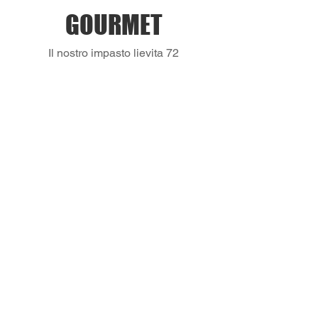
GOURMET
Il nostro impasto lievita 72
ore a temperatura
controllata per garantire
fragranza, gusto e
digeribilitá. Usiamo un mix
di farine del mulino “Di
DIAVOLA
MIRTADA
DEL
Fiordilatte,
CONDOMI
mortadella,
NIO
stracciatella
di bufala e
Pomodoro,
granella di
fiordilatte,
pistacchio
caciocavallo,
‘nduja, colive
15 €